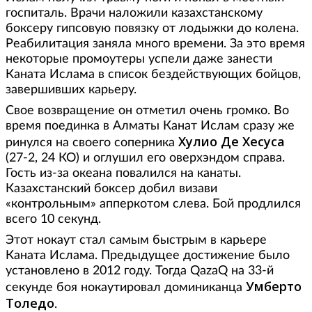
госпиталь. Врачи наложили казахстанскому
боксеру гипсовую повязку от лодыжки до колена.
Реабилитация заняла много времени. За это время
некоторые промоутеры успели даже занести
Каната Ислама в список бездействующих бойцов,
завершивших карьеру.
Свое возвращение он отметил очень громко. Во
время поединка в Алматы Канат Ислам сразу же
Хулио Де Хесуса
ринулся на своего соперника
(27-2, 24 КО) и оглушил его оверхэндом справа.
Гость из-за океана повалился на канаты.
Казахстанский боксер добил визави
«контрольным» апперкотом слева. Бой продлился
всего 10 секунд.
Этот нокаут стал самым быстрым в карьере
Каната Ислама. Предыдущее достижение было
установлено в 2012 году. Тогда QazaQ на 33-й
Умберто
секунде боя нокаутировал доминиканца
Толедо
.