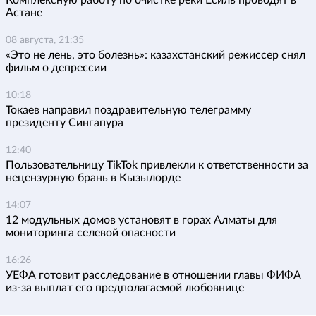
Комплексную работу по очистке реки Есиль проводят в
Астане
08 августа, 21:35
«Это не лень, это болезнь»: казахстанский режиссер снял
фильм о депрессии
10:18
Токаев направил поздравительную телеграмму
президенту Сингапура
12:40
Пользовательницу TikTok привлекли к ответственности за
нецензурную брань в Кызылорде
14:07
12 модульных домов установят в горах Алматы для
мониторинга селевой опасности
16:26
УЕФА готовит расследование в отношении главы ФИФА
из-за выплат его предполагаемой любовнице