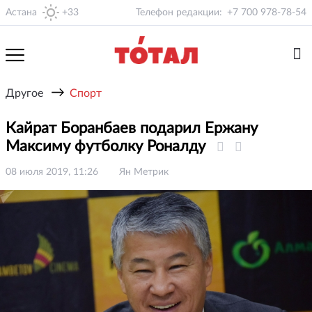
Астана
+33
Телефон редакции:
+7 700 978-78-54
→
Другое
Спорт
Кайрат Боранбаев подарил Ержану
Максиму футболку Роналду
08 июля 2019, 11:26
Ян Метрик