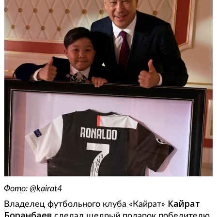
Фото: @kairat4
Кайрат
Владелец футбольного клуба «Кайрат»
Боранбаев
сделал щедрый подарок победителю