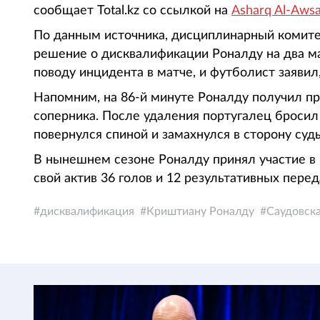
сообщает Total.kz со ссылкой на
Asharq Al-Awsa
По данным источника, дисциплинарный комит
решение о дисквалификации Роналду на два ма
поводу инцидента в матче, и футболист заявил
Напомним, на 86-й минуте Роналду получил пр
соперника. После удаления португалец бросил 
повернулся спиной и замахнулся в сторону судь
В нынешнем сезоне Роналду принял участие в 3
свой актив 36 голов и 12 результативных перед
дисквалификация
Криштиану Роналду
Саудовск