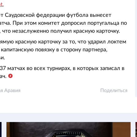
t.
ет Саудовской федерации футбола вынесет
тча. При этом комитет допросил португальца по
, что незаслуженно получил красную карточку.
ямую красную карточку за то, что ударил локтем
капитанскую повязку в сторону партнера,
и.
7 матчах во всех турнирах, в которых записал в
ач.
ая Аравия
Поделиться