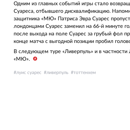
Одним из главных событий игры стало возвращ
Суареса, отбывшего дисквалификацию. Напомни
защитника «МЮ» Патриса Эвра Суарес пропусти
лондонцами Суарес заменил на 66-й минуте го
после выхода на поле Суарес за грубый фол п
конце матча с выгодной позиции пробил голов
В следующем туре «Ливерпуль» и в частности 
«МЮ».
луис суарес
ливерпуль
тоттенхем