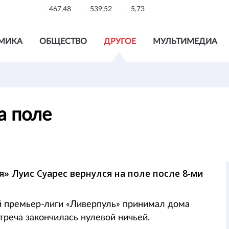
467,48
539,52
5,73
МИКА
ОБЩЕСТВО
ДРУГОЕ
МУЛЬТИМЕДИА
на поле
 Луис Суарес вернулся на поле после 8-ми
й премьер-лиги «Ливерпуль» принимал дома
треча закончилась нулевой ничьей.