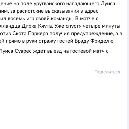
ение на поле уругвайского нападающего Луиса
м, за расистские высказывания в адрес
л восемь игр своей команды. В матче с
лландца Дирка Кяута. Уже спустя четыре минуты
ротив Скота Паркера получил предупреждение, а в
ой прямо в руки стражу гостей Брэду Фриделю.
Луиса Суарес ждет выезд на гостевой матч с
Поделиться