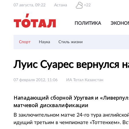
07 августа, 09:22
Астана
+22
ПОЛИТИКА
ЭКОНО
Спорт
Наука
Стиль жизни
Луис Суарес вернулся 
07 февраля 2012, 11:06
ИА Тотал Казахстан
Нападающий сборной Уругвая и «Ливерпуля»
матчевой дисквалификации
В заключительном матче 24-го тура английско
идущий третьим в чемпионате «Тоттенхем». Вс