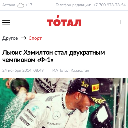
Астана
+17
Телефон редакции:
+7 700 978-78-54
→
Другое
Спорт
Льюис Хэмилтон стал двукратным
чемпионом «Ф-1»
24 ноября 2014, 08:49
ИА Тотал Казахстан