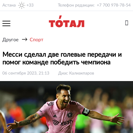
Астана
+33
Телефон редакции:
+7 700 978-78-54
→
Другое
Спорт
Месси сделал две голевые передачи и
помог команде победить чемпиона
06 сентября 2023, 21:13
Диас Калиакпаров