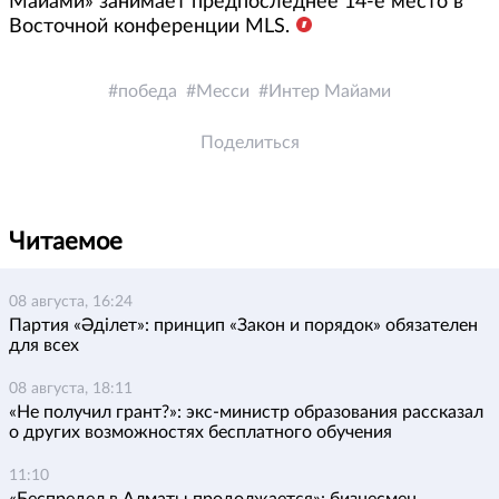
Майами» занимает предпоследнее 14-е место в
Восточной конференции MLS.
победа
Месси
Интер Майами
Поделиться
Читаемое
08 августа, 16:24
Партия «Әділет»: принцип «Закон и порядок» обязателен
для всех
08 августа, 18:11
«Не получил грант?»: экс-министр образования рассказал
о других возможностях бесплатного обучения
11:10
«Беспредел в Алматы продолжается»: бизнесмен