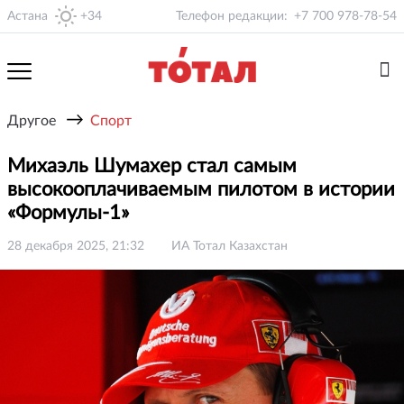
Астана
+34
Телефон редакции:
+7 700 978-78-54
→
Другое
Спорт
Михаэль Шумахер стал самым
высокооплачиваемым пилотом в истории
«Формулы-1»
28 декабря 2025, 21:32
ИА Тотал Казахстан