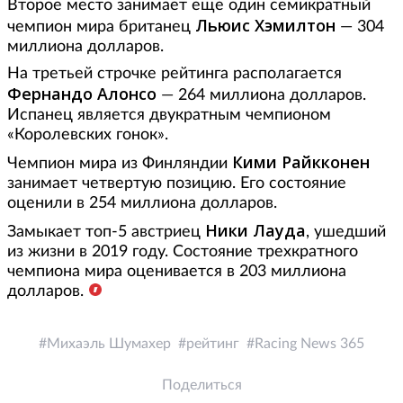
Второе место занимает еще один семикратный
Льюис Хэмилтон
чемпион мира британец
— 304
миллиона долларов.
На третьей строчке рейтинга располагается
Фернандо Алонсо
— 264 миллиона долларов.
Испанец является двукратным чемпионом
«Королевских гонок».
Кими Райкконен
Чемпион мира из Финляндии
занимает четвертую позицию. Его состояние
оценили в 254 миллиона долларов.
Ники Лауда
Замыкает топ-5 австриец
, ушедший
из жизни в 2019 году. Состояние трехкратного
чемпиона мира оценивается в 203 миллиона
долларов.
Михаэль Шумахер
рейтинг
Racing News 365
Поделиться