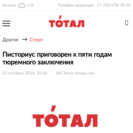
Астана
+18
Телефон редакции:
+7 700 978-78-54
→
Другое
Спорт
Писториус приговорен к пяти годам
тюремного заключения
21 октября 2014, 15:06
ИА Тотал Казахстан