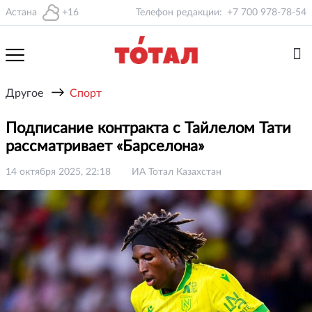
Астана
+16
Телефон редакции:
+7 700 978-78-54
→
Другое
Спорт
Подписание контракта с Тайлелом Тати
рассматривает «Барселона»
14 октября 2025, 22:18
ИА Тотал Казахстан