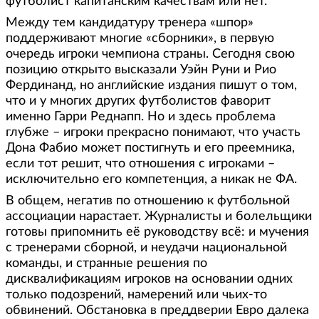
футболист капитанским качествам или нет.
Между тем кандидатуру тренера «шпор»
поддерживают многие «сборники», в первую
очередь игроки чемпиона страны. Сегодня свою
позицию открыто высказали Уэйн Руни и Рио
Фердинанд, но английские издания пишут о том,
что и у многих других футболистов фаворит
именно Гарри Реднапп. Но и здесь проблема
глубже – игроки прекрасно понимают, что участь
Дона Фабио может постигнуть и его преемника,
если тот решит, что отношения с игроками –
исключительно его компетенция, а никак не ФА.
В общем, негатив по отношению к футбольной
ассоциации нарастает. Журналисты и болельщики
готовы припомнить её руководству всё: и мучения
с тренерами сборной, и неудачи национальной
команды, и странные решения по
дисквалификациям игроков на основании одних
только подозрений, намерений или чьих-то
обвинений. Обстановка в преддверии Евро далека