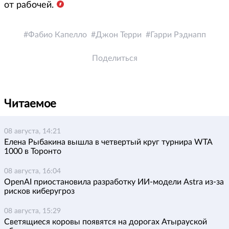
от рабочей.
Фабио Капелло
Джон Терри
Гарри Рэднапп
Поделиться
Читаемое
08 августа, 14:21
Елена Рыбакина вышла в четвертый круг турнира WTA
1000 в Торонто
08 августа, 16:04
OpenAI приостановила разработку ИИ-модели Astra из-за
рисков киберугроз
08 августа, 15:29
Светящиеся коровы появятся на дорогах Атырауской