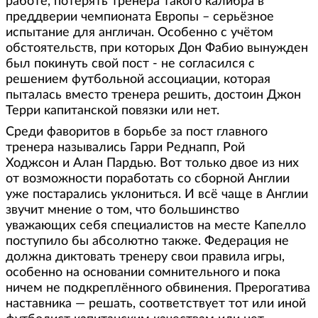
работе, потерять тренера такого калибра в
преддверии чемпионата Европы – серьёзное
испытание для англичан. Особенно с учётом
обстоятельств, при которых Дон Фабио вынужден
был покинуть свой пост - не согласился с
решением футбольной ассоциации, которая
пыталась вместо тренера решить, достоин Джон
Терри капитанской повязки или нет.
Среди фаворитов в борьбе за пост главного
тренера назывались Гарри Реднапп, Рой
Ходжсон и Алан Пардью. Вот только двое из них
от возможности поработать со сборной Англии
уже постарались уклониться. И всё чаще в Англии
звучит мнение о том, что большинство
уважающих себя специалистов на месте Капелло
поступило бы абсолютно также. Федерация не
должна диктовать тренеру свои правила игры,
особенно на основании сомнительного и пока
ничем не подкреплённого обвинения. Прерогатива
наставника — решать, соответствует тот или иной