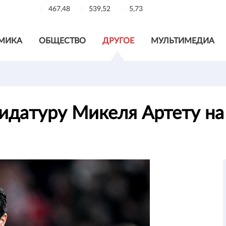
467,48
539,52
5,73
МИКА
ОБЩЕСТВО
ДРУГОЕ
МУЛЬТИМЕДИА
идатуру Микеля Артету на 