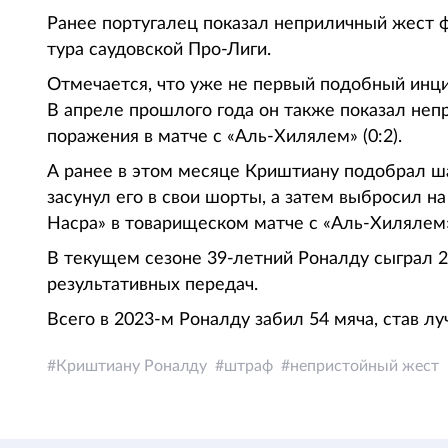
Ранее португалец показал неприличный жест ф
тура саудовской Про-Лиги.
Отмечается, что уже не первый подобный инци
В апреле прошлого года он также показал неп
поражения в матче с «Аль-Хилялем» (0:2).
А ранее в этом месяце Криштиану подобрал ш
засунул его в свои шорты, а затем выбросил н
Насра» в товарищеском матче с «Аль-Хилялем» 
В текущем сезоне 39-летний Роналду сыграл 20
результативных передач.
Всего в 2023-м Роналду забил 54 мяча, став 
Криштиану Роналду
штраф
непристойный жест