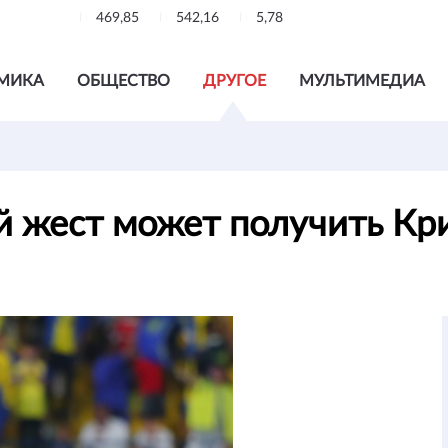
469,85
542,16
5,78
МИКА
ОБЩЕСТВО
ДРУГОЕ
МУЛЬТИМЕДИА
й жест может получить К