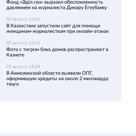
Фонд «Әділ сөз» выразил обеспокоенность
давлением на журналиста Динару Егеубаеву
05 августа, 14:01
В Казахстане запустили сайт для помощи
женщинам-журналисткам при онлайн-атаках
05 августа, 16:11
Фото с тигром близ домов распространяют в
Казнете
05 августа, 18:04
В Акмолинской области выявили ОПГ,
оформившую кредиты на около 2 миллиарда
теңге