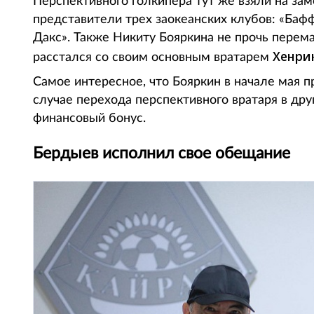
Перспективного голкипера тут же взяли на за
представители трех заокеанских клубов: «Баф
Дакс». Также Никиту Бояркина не прочь перем
Хенри
расстался со своим основным вратарем
Самое интересное, что Бояркин в начале мая п
случае перехода перспективного вратаря в др
финансовый бонус.
Бердыев исполнил свое обещание