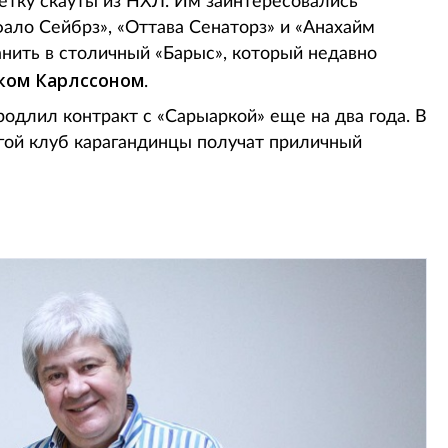
метку скауты из НХЛ. Им заинтересовались
фало Сейбрз», «Оттава Сенаторз» и «Анахайм
анить в столичный «Барыс», который недавно
ком Карлссоном
.
родлил контракт с «Сарыаркой» еще на два года. В
угой клуб карагандинцы получат приличный