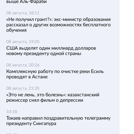
выше Аль-Фараби
08 августа, 18:11
«Не получил грант?»: экс-министр образования
рассказал о других возможностях бесплатного
обучения
08 августа, 19:05
США выделят один миллиард долларов
новому президенту одной страны
08 августа, 20:26
Комплексную работу по очистке реки Есиль
проводят в Астане
08 августа, 21:35
«Это не лень, это болезнь»: казахстанский
режиссер снял фильм о депрессии
10:18
Токаев направил поздравительную телеграмму
президенту Сингапура