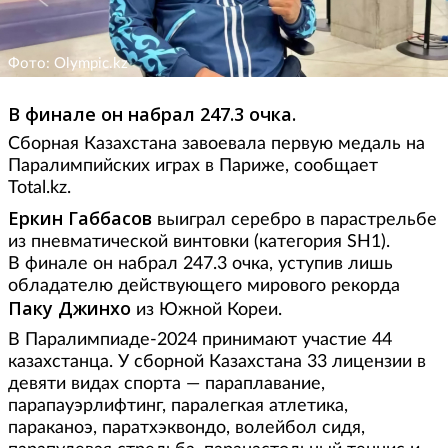
Фото: Olympic.kz
В финале он набрал 247.3 очка.
Сборная Казахстана завоевала первую медаль на
Паралимпийских играх в Париже, сообщает
Total.kz.
Еркин Габбасов
выиграл серебро в парастрельбе
из пневматической винтовки (категория SH1).
В финале он набрал 247.3 очка, уступив лишь
обладателю действующего мирового рекорда
Паку Джинхо
из Южной Кореи.
В Паралимпиаде-2024 принимают участие 44
казахстанца. У сборной Казахстана 33 лицензии в
девяти видах спорта — параплавание,
парапауэрлифтинг, паралегкая атлетика,
параканоэ, паратхэквондо, волейбол сидя,