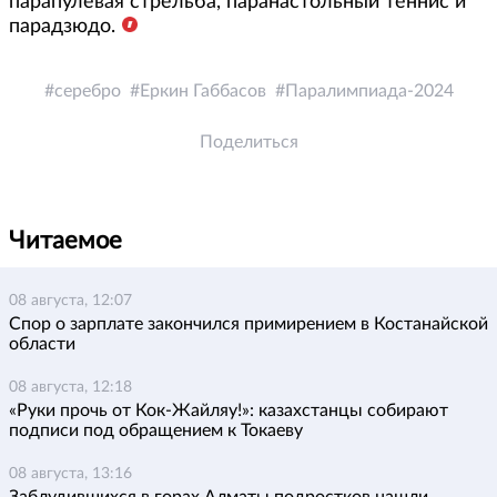
парапулевая стрельба, паранастольный теннис и
парадзюдо.
серебро
Еркин Габбасов
Паралимпиада-2024
Поделиться
Читаемое
08 августа, 12:07
Спор о зарплате закончился примирением в Костанайской
области
08 августа, 12:18
«Руки прочь от Кок-Жайляу!»: казахстанцы собирают
подписи под обращением к Токаеву
08 августа, 13:16
Заблудившихся в горах Алматы подростков нашли