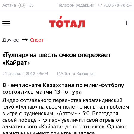
Астана
+33
Телефон редакции:
+7 700 978-78-54
→
Другое
Спорт
«Тулпар» на шесть очков опережает
«Кайрат»
21 февраля 2012, 05:04
ИА Тотал Казахстан
В чемпионате Казахстана по мини-футболу
состоялись матчи 13-го тура
Лидер футзального первенства карагандинский
клуб «Тулпар» на своем поле не испытал проблем
в игре с рудненским «Аятом» - 5:0. Благодаря
своей победе «Тулпар» увеличил свой отрыв от
алматинского «Кайрата» до шести очков. Однако
алматинцы имеют три игры в запасе.