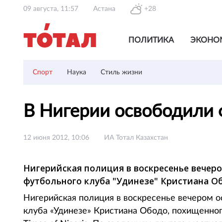
09 августа, 11:57
Астана
+28
ПОЛИТИКА
ЭКОНО
Спорт
Наука
Стиль жизни
В Нигерии освободили 
12 июня 2012, 10:06
ИА Тотал Казахстан
Нигерийская полиция в воскресенье вечер
футбольного клуба "Удинезе" Кристиана О
Нигерийская полиция в воскресенье вечером о
клуба «Удинезе» Кристиана Ободо, похищенног