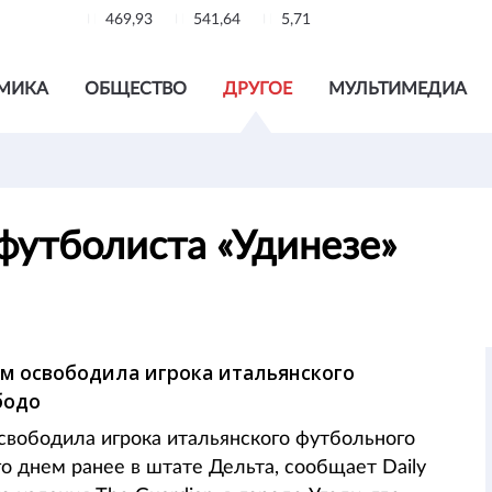
469,93
541,64
5,71
МИКА
ОБЩЕСТВО
ДРУГОЕ
МУЛЬТИМЕДИА
футболиста «Удинезе»
ом освободила игрока итальянского
бодо
свободила игрока итальянского футбольного
о днем ранее в штате Дельта, сообщает Daily