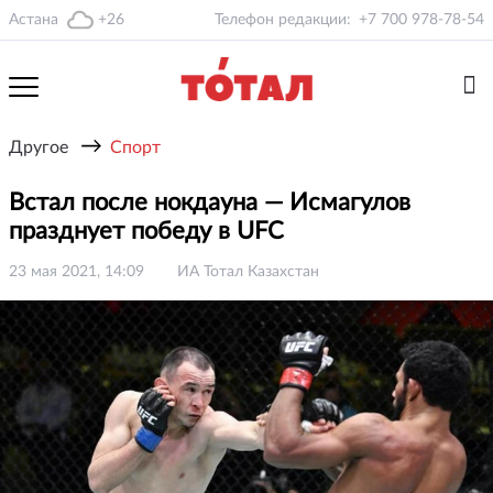
Астана
+26
Телефон редакции:
+7 700 978-78-54
→
Другое
Спорт
Встал после нокдауна — Исмагулов
празднует победу в UFC
23 мая 2021, 14:09
ИА Тотал Казахстан