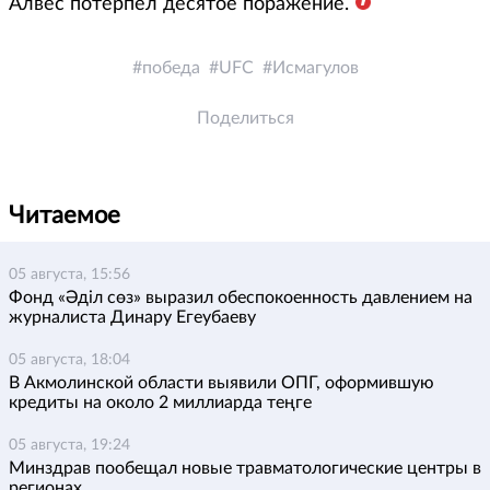
Алвес потерпел десятое поражение.
победа
UFC
Исмагулов
Поделиться
Читаемое
05 августа, 15:56
Фонд «Әділ сөз» выразил обеспокоенность давлением на
журналиста Динару Егеубаеву
05 августа, 18:04
В Акмолинской области выявили ОПГ, оформившую
кредиты на около 2 миллиарда теңге
05 августа, 19:24
Минздрав пообещал новые травматологические центры в
регионах