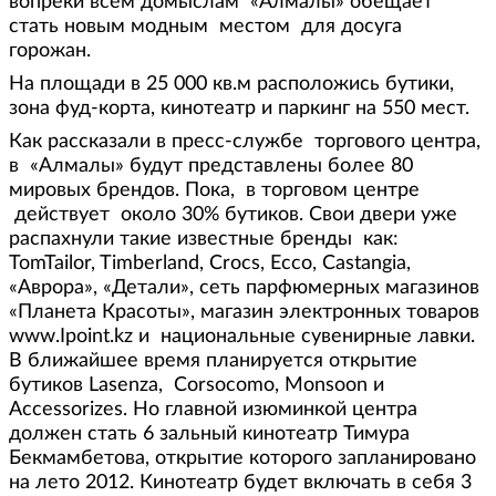
вопреки всем домыслам «Алмалы» обещает
стать новым модным местом для досуга
горожан.
На площади в 25 000 кв.м расположись бутики,
зона фуд-корта, кинотеатр и паркинг на 550 мест.
Как рассказали в пресс-службе торгового центра,
в «Алмалы» будут представлены более 80
мировых брендов. Пока, в торговом центре
действует около 30% бутиков. Свои двери уже
распахнули такие известные бренды как:
TomTailor, Timberland, Crocs, Ecco, Castangia,
«Аврора», «Детали», сеть парфюмерных магазинов
«Планета Красоты», магазин электронных товаров
www.Ipoint.kz и национальные сувенирные лавки.
В ближайшее время планируется открытие
бутиков Lasenza, Corsocomo, Monsoon и
Accessorizes. Но главной изюминкой центра
должен стать 6 зальный кинотеатр Тимура
Бекмамбетова, открытие которого запланировано
на лето 2012. Кинотеатр будет включать в себя 3