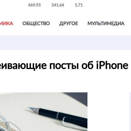
469,93
541,64
5,71
МИКА
ОБЩЕСТВО
ДРУГОЕ
МУЛЬТИМЕДИА
еивающие посты об iPhone