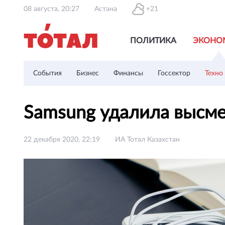
08 августа, 20:27
Астана
+21
ПОЛИТИКА
ЭКОНО
События
Бизнес
Финансы
Госсектор
Техно
Samsung удалила высм
22 декабря 2020, 22:19
ИА Тотал Казахстан