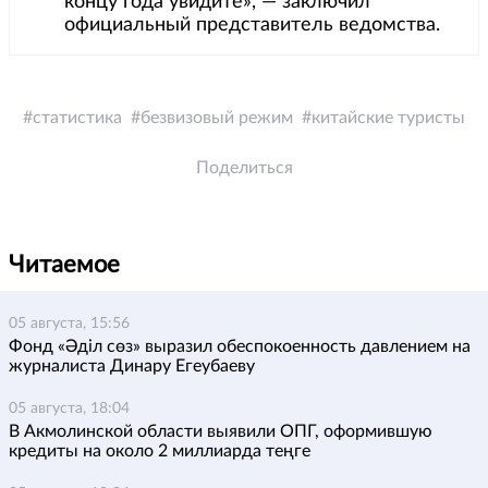
концу года увидите», — заключил
официальный представитель ведомства.
статистика
безвизовый режим
китайские туристы
Поделиться
Читаемое
05 августа, 15:56
Фонд «Әділ сөз» выразил обеспокоенность давлением на
журналиста Динару Егеубаеву
05 августа, 18:04
В Акмолинской области выявили ОПГ, оформившую
кредиты на около 2 миллиарда теңге