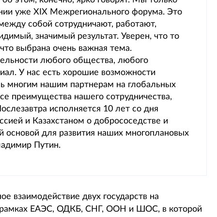
об этом, конечно, ярко говорят. Мы только
ании уже ХIХ Межрегионального форума. Это
между собой сотрудничают, работают,
идимый, значимый результат. Уверен, что то
 что выбрана очень важная тема.
тельности любого общества, любого
циал. У нас есть хорошие возможности
нь многим нашим партнерам на глобальных
 все преимущества нашего сотрудничества,
ослезавтра исполняется 10 лет со дня
ссией и Казахстаном о добрососедстве и
ой основой для развития наших многоплановых
ладимир Путин.
ое взаимодействие двух государств на
рамках ЕАЭС, ОДКБ, СНГ, ООН и ШОС, в которой