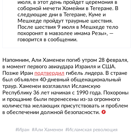
июля, в этот день пройдет церемония в
соборной мечети Хомейни в Тегеране. В
следующие дни в Тегеране, Куме и
Мешхеде пройдут траурные шествия.
После шествия 9 июля в Мешхеде тело
похоронят в мавзолее имама Резы», —
говорится в сообщении.
Напомним, Али Хаменеи погиб утром 28 февраля,
в момент первого авиаудара Израиля и США.
Позже Иран
подтвердил
гибель лидера. В стране
был объявлен 40-дневный общенациональный
траур. Хаменеи возглавлял Исламскую
Республику 36 лет начиная с 1990 года. Похороны
и прощание были перенесены из-за огромного
количества желающих присутствовать и проблем
в обеспечении должной безопасности.
Иран
Али Хаменеи
Исламская революция