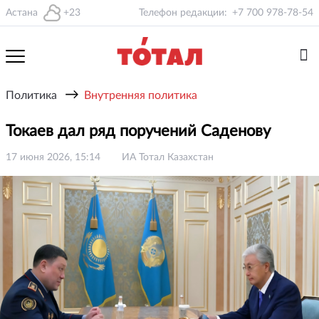
Астана
+23
Телефон редакции:
+7 700 978-78-54
→
Политика
Внутренняя политика
Токаев дал ряд поручений Саденову
17 июня 2026, 15:14
ИА Тотал Казахстан