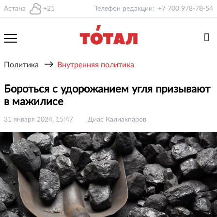
Астана
+21
Телефон редакции:
+7 700 978-78-54
→
Политика
Внутренняя политика
Бороться с удорожанием угля призывают
в мажилисе
31 января 2024, 15:47
Диас Калиакпаров