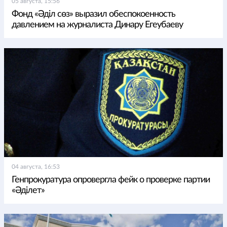
05 августа, 15:56
Фонд «Әділ сөз» выразил обеспокоенность
давлением на журналиста Динару Егеубаеву
04 августа, 16:53
Генпрокуратура опровергла фейк о проверке партии
«Әділет»