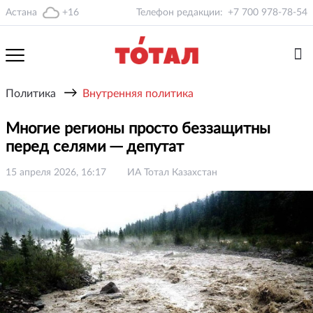
Астана
+16
Телефон редакции:
+7 700 978-78-54
→
Политика
Внутренняя политика
Многие регионы просто беззащитны
перед селями ─ депутат
15 апреля 2026, 16:17
ИА Тотал Казахстан