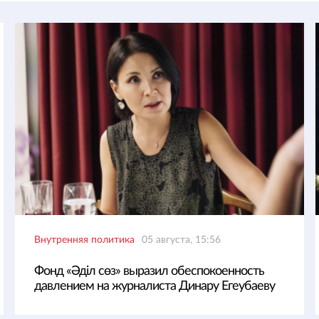
Внутренняя политика
05 августа, 15:56
Фонд «Әділ сөз» выразил обеспокоенность
давлением на журналиста Динару Егеубаеву