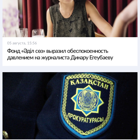
05 августа, 15:56
Фонд «Әділ сөз» выразил обеспокоенность
давлением на журналиста Динару Егеубаеву