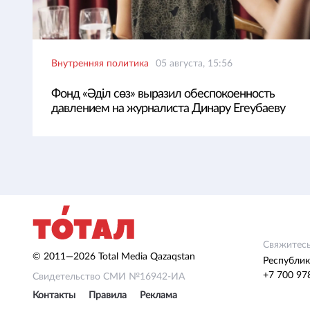
Внутренняя политика
05 августа, 15:56
Фонд «Әділ сөз» выразил обеспокоенность
давлением на журналиста Динару Егеубаеву
Свяжитесь
© 2011—2026 Total Media Qazaqstan
Республик
+7 700 97
Свидетельство СМИ №16942-ИА
Контакты
Правила
Реклама