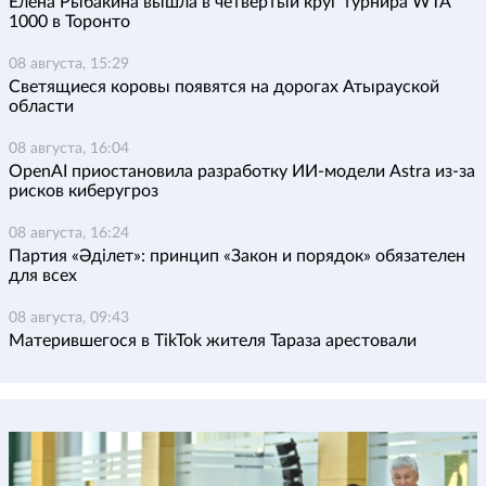
Елена Рыбакина вышла в четвертый круг турнира WTA
1000 в Торонто
08 августа, 15:29
Светящиеся коровы появятся на дорогах Атырауской
области
08 августа, 16:04
OpenAI приостановила разработку ИИ-модели Astra из-за
рисков киберугроз
08 августа, 16:24
Партия «Әділет»: принцип «Закон и порядок» обязателен
для всех
08 августа, 09:43
Матерившегося в TikTok жителя Тараза арестовали