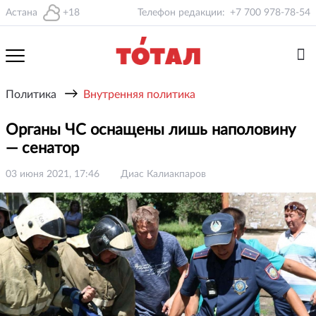
Астана
+18
Телефон редакции:
+7 700 978-78-54
→
Политика
Внутренняя политика
Органы ЧС оснащены лишь наполовину
— сенатор
03 июня 2021, 17:46
Диас Калиакпаров