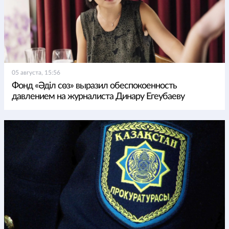
05 августа, 15:56
Фонд «Әділ сөз» выразил обеспокоенность
давлением на журналиста Динару Егеубаеву