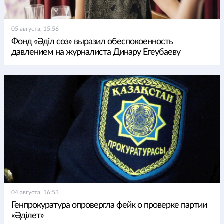
05 августа, 15:56
Фонд «Әділ сөз» выразил обеспокоенность
давлением на журналиста Динару Егеубаеву
04 августа, 16:53
Генпрокуратура опровергла фейк о проверке партии
«Әділет»