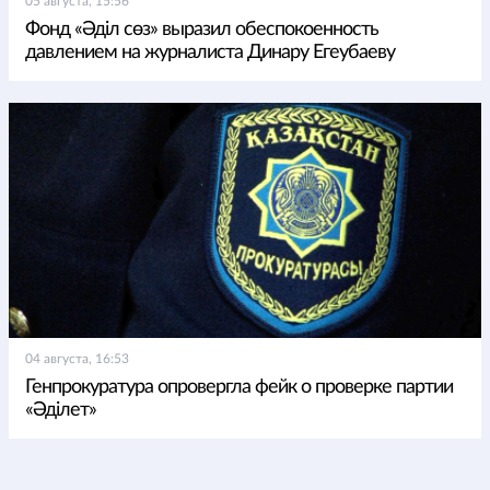
05 августа, 15:56
Фонд «Әділ сөз» выразил обеспокоенность
давлением на журналиста Динару Егеубаеву
04 августа, 16:53
Генпрокуратура опровергла фейк о проверке партии
«Әділет»