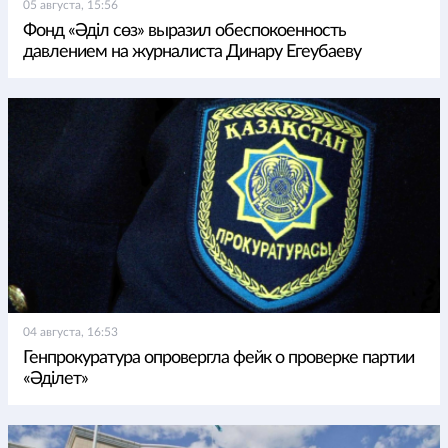
05 августа, 15:56
Фонд «Әділ сөз» выразил обеспокоенность
давлением на журналиста Динару Егеубаеву
04 августа, 16:53
Генпрокуратура опровергла фейк о проверке партии
«Әділет»