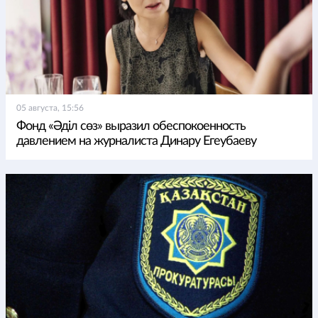
05 августа, 15:56
Фонд «Әділ сөз» выразил обеспокоенность
давлением на журналиста Динару Егеубаеву