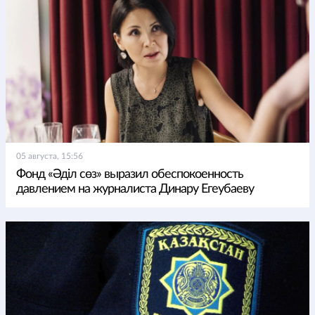
05 августа, 15:56
Фонд «Әділ сөз» выразил обеспокоенность
давлением на журналиста Динару Егеубаеву