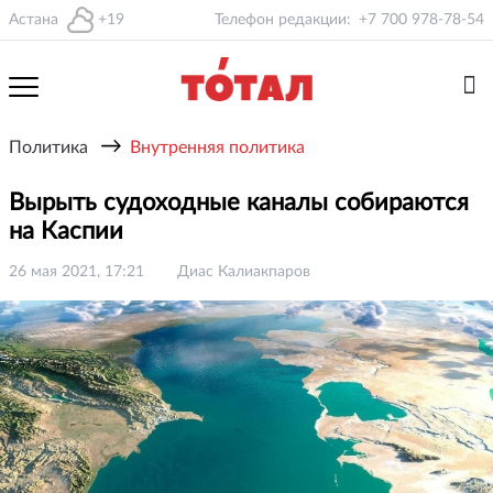
Астана
+19
Телефон редакции:
+7 700 978-78-54
→
Политика
Внутренняя политика
Вырыть судоходные каналы собираются
на Каспии
26 мая 2021, 17:21
Диас Калиакпаров