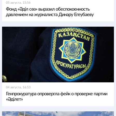
05 августа, 15:56
Фонд «Әділ сөз» выразил обеспокоенность
давлением на журналиста Динару Егеубаеву
04 августа, 16:53
Генпрокуратура опровергла фейк о проверке партии
«Әділет»