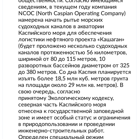
общественности. Согласно имеющимся
сведениям, в текущем году компания
NCOC (North Caspian Operating Company)
намерена начать рытье морских
судоходных каналов в акватории
Каспийского моря для обеспечения
логистики нефтяного проекта «Кашаган»
(будет проложено несколько судоходных
каналов протяженностью 56 километров,
шириной от 80 до 115 метров, 10
разворотных бассейнов диаметром от 325
до 380 метров. Со дна Каспия планируется
изъять более 18,5 млн куб. метров грунта
на площади около 29 млн кв. метров). В
свою очередь, согласно
принятому Экологическому кодексу,
северная часть Каспийского моря
отнесена к государственной заповедной
зоне и имеет особый статус и ограничения
в природопользовании и проведении
инженерно-строительных работ.
Определен специальный режим