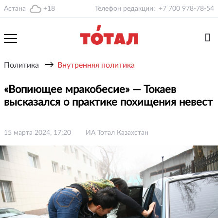
Астана
+18
Телефон редакции:
+7 700 978-78-54
→
Политика
Внутренняя политика
«Вопиющее мракобесие» — Токаев
высказался о практике похищения невест
15 марта 2024, 17:20
ИА Тотал Казахстан