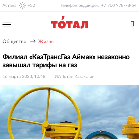
Астана
+32
Телефон редакции:
+7 700 978-78-54
→
Общество
Жизнь
Филиал «КазТрансГаз Аймак» незаконно
завышал тарифы на газ
16 марта 2023, 10:48
ИА Тотал Казахстан