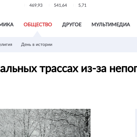
469,93
541,64
5,71
МИКА
ОБЩЕСТВО
ДРУГОЕ
МУЛЬТИМЕДИА
елигия
День в истории
нальных трассах из-за неп