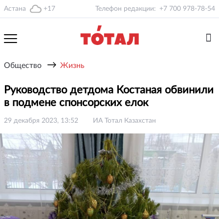
Астана
+17
Телефон редакции:
+7 700 978-78-54
→
Общество
Жизнь
Руководство детдома Костаная обвинили
в подмене спонсорских елок
29 декабря 2023, 13:52
ИА Тотал Казахстан