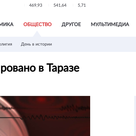
469,93
541,64
5,71
МИКА
ОБЩЕСТВО
ДРУГОЕ
МУЛЬТИМЕДИА
елигия
День в истории
ровано в Таразе