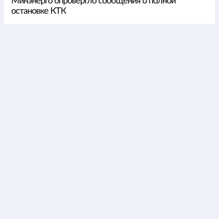
Минэнерго опровергло сообщения о полной
остановке КТК