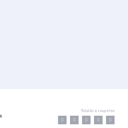
Total.kz в соцсетях
6