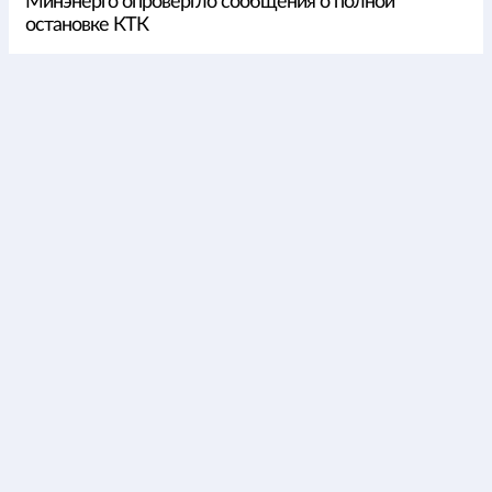
Минэнерго опровергло сообщения о полной
остановке КТК