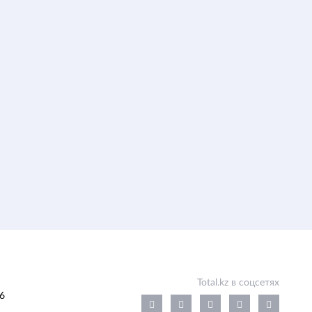
Total.kz в соцсетях
6