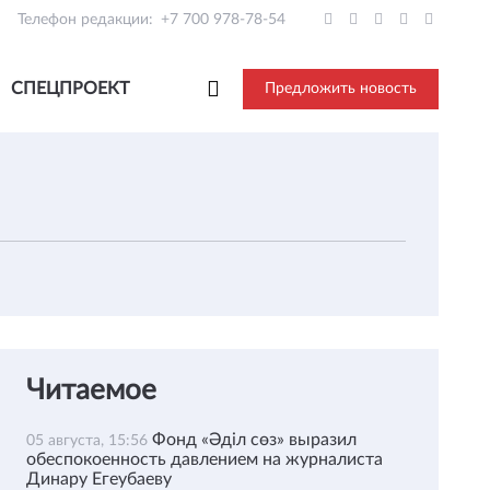
Телефон редакции:
+7 700 978-78-54
СПЕЦПРОЕКТ
Предложить новость
Читаемое
Фонд «Әділ сөз» выразил
05 августа, 15:56
обеспокоенность давлением на журналиста
Динару Егеубаеву