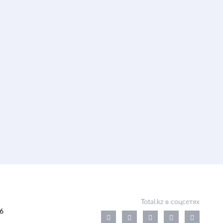
Total.kz в соцсетях
6