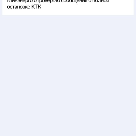
Минэнерго опровергло сообщения о полной
остановке КТК