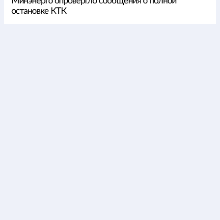
Минэнерго опровергло сообщения о полной
остановке КТК