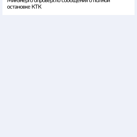
Минэнерго опровергло сообщения о полной
остановке КТК