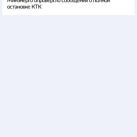
Минэнерго опровергло сообщения о полной
остановке КТК